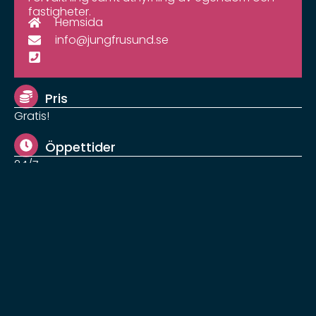
fastigheter.
Hemsida
info@jungfrusund.se
Pris
Gratis!
Öppettider
24/7
Annat att göra i Jungfrusund