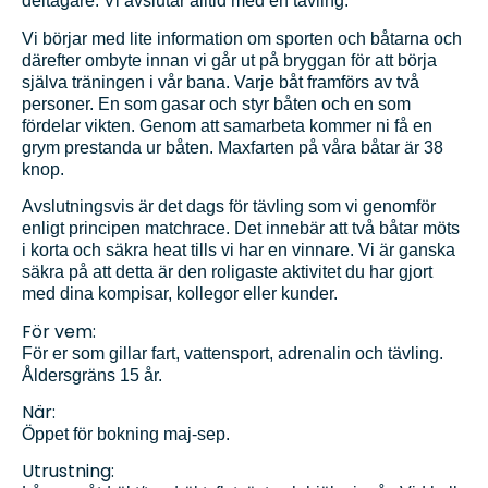
deltagare. Vi avslutar alltid med en tävling.
Vi börjar med lite information om sporten och båtarna och
därefter ombyte innan vi går ut på bryggan för att börja
själva träningen i vår bana. Varje båt framförs av två
personer. En som gasar och styr båten och en som
fördelar vikten. Genom att samarbeta kommer ni få en
grym prestanda ur båten. Maxfarten på våra båtar är 38
knop.
Avslutningsvis är det dags för tävling som vi genomför
enligt principen matchrace. Det innebär att två båtar möts
i korta och säkra heat tills vi har en vinnare. Vi är ganska
säkra på att detta är den roligaste aktivitet du har gjort
med dina kompisar, kollegor eller kunder.
​För vem:
För er som gillar fart, vattensport, adrenalin och tävling.
Åldersgräns 15 år.
När:
Öppet för bokning maj-sep.
Utrustning: