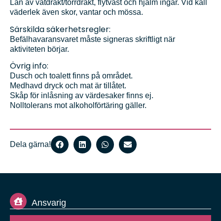
Lån av våtdräkt/torrdräkt, flytväst och hjälm ingår. Vid kall
väderlek även skor, vantar och mössa.
Särskilda säkerhetsregler:
Befälhavaransvaret måste signeras skriftligt när
aktiviteten börjar.
Övrig info:
Dusch och toalett finns på området.
Medhavd dryck och mat är tillåtet.
Skåp för inlåsning av värdesaker finns ej.
Nolltolerans mot alkoholförtäring gäller.
Dela gärna!
Ansvarig