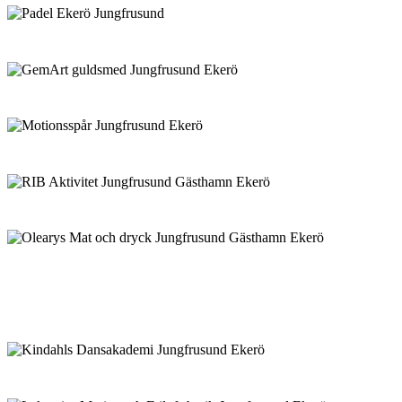
Padel
GemArt
Motionsspår
RIB
O’Learys
Brasserie Season
Dans