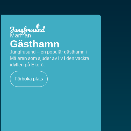
Marinan
Gästhamn
Jungfrusund – en populär gästhamn i
Mälaren som sjuder av liv i den vackra
idyllen på Ekerö.
Förboka plats