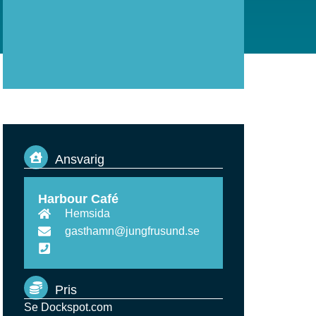
Ansvarig
Harbour Café
Hemsida
gasthamn@jungfrusund.se
Pris
Se Dockspot.com