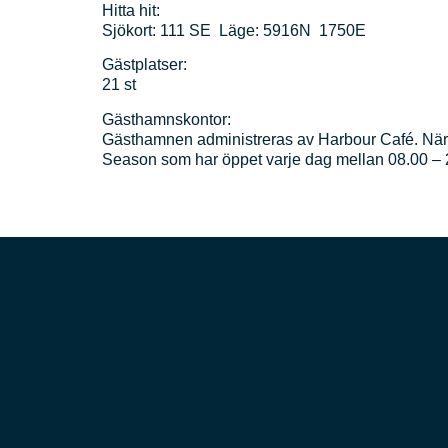
Hitta hit:
Sjökort: 111 SE Läge: 5916N 1750E
Gästplatser:
21 st
Gästhamnskontor:
Gästhamnen administreras av Harbour Café. När de
Season som har öppet varje dag mellan 08.00 – 
Dela gärna!
Mer marint