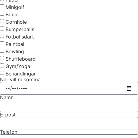
Minigolf
Boule
Cornhole
Bumperballs
Fotbollsdart
Paintball
Bowling
Shuffleboard
Gym/Yoga
Behandlingar
När vill ni komma
Namn
E-post
Telefon