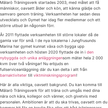
Mälarö Träningsverk startades 2003, med målet att få
människor, oavsett ålder och kön, att känna glädje och
samvaro genom träning. Verksamheten har sedan dess
utvecklats och Gymet har idag fler medlemmar och ett
större utbud än någonsin förr.
År 2011 flyttade verksamheten till större lokaler då de
gamla var för små. I de nya lokalerna i Jungfrusunds
Marina har gymet kunnat växa och bygga upp
verksamheten och hösten 2020 flyttade de in i
den
nybyggda och unika anläggningen
som mäter hela 2 000
kvm över två våningar! Nu erbjuds en
fullserviceanläggning där du kan delta i allt från
barnaktiviteter
till
viktminskningsprogram
!
Här är alla viktiga, oavsett bakgrund. Du kan komma till
Mälarö Träningsverk för att träna och umgås med dina
nära och kära, kollegor och vänner, och givetvis med
personalen. Ambitionen är att du ska trivas, oavsett om du
kommer hit för en trevlig fika eller ett hårt träningspass.