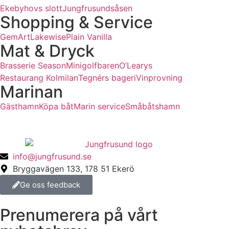
Ekebyhovs slott
Jungfrusundsåsen
Shopping & Service
GemArt
Lakewise
Plain Vanilla
Mat & Dryck
Brasserie Season
Minigolfbaren
O’Learys
Restaurang Kolmilan
Tegnérs bageri
Vinprovning
Marinan
Gästhamn
Köpa båt
Marin service
Småbåtshamn
info@jungfrusund.se
Bryggavägen 133, 178 51 Ekerö
Ge oss feedback
Prenumerera på vårt