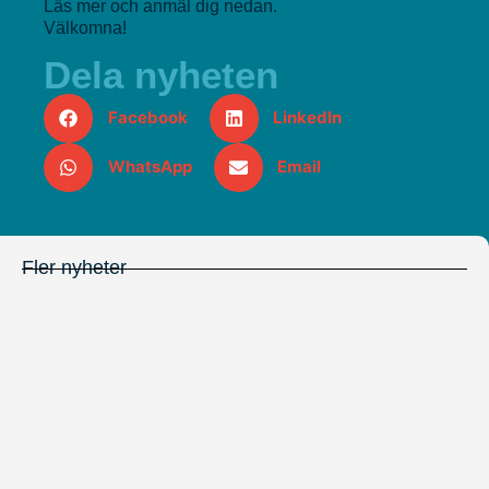
Läs mer och anmäl dig nedan.
Välkomna!
Dela nyheten
Facebook
LinkedIn
WhatsApp
Email
Fler nyheter
22 juli, 2025
Season Hotel och Brasserie
Season har öppnat!