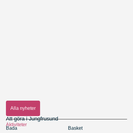
7 maj, 2025
Snart öppnar Season Hotel
13 november, 2024
Jungfrusunds Julmarknad
Alla nyheter
Att göra i Jungfrusund
Aktiviteter
Bada
Basket