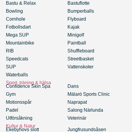
Bastu & Relax
Bastuflotte
Bowling
Bumperballs
Cornhole
Flyboard
Fotbollsdart
Kajak
Mega SUP
Minigolf
Mountainbike
Paintball
RIB
Shuffleboard
Speedcats
Streetbasket
SUP
Vattenskoter
Waterballs
Sport, träning & hälsa
Confidence Skin Spa
Dans
Gym
Mälarö Sports Clinic
Motionsspår
Naprapat
Padel
Salong Närlunda
Utförsåkning
Veterinär
Kultur & Natur
Ekebyhovs slott
Jungfrusundsåsen