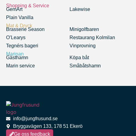
Shopping & Service
GemArt
Lakewise
Plain Vanilla
Mat & Dryck
Brasserie Season
Minigolfbaren
O’Learys
Restaurang Kolmilan
Tegnérs bageri
Vinprovning
Marinan
Gästhamn
Köpa båt
Marin service
Småbåtshamn
info@jungfrusund.se
Bryggavägen 133, 178 51 Ekerö
Ge oss feedback