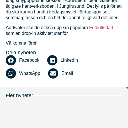
Idag smygöppnade kiosken i Addwaters lokal “Galleriet”,
tidigare hantverksboden, i Jungfrusund. Det fylls på för att
du ska kunna handla fredagsmyset, lördagsgodiset,
sommarglassen och en hel del annat roligt vad det lider!
Addwater ställde också upp sin populära
Fotbollsdart
som en drop-in aktivitet utanför.
Välkomna förbi!
Dela nyheten
Facebook
LinkedIn
WhatsApp
Email
Fler nyheter