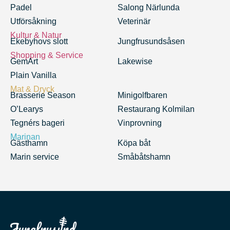
Padel
Salong Närlunda
Utförsåkning
Veterinär
Kultur & Natur
Ekebyhovs slott
Jungfrusundsåsen
Shopping & Service
GemArt
Lakewise
Plain Vanilla
Mat & Dryck
Brasserie Season
Minigolfbaren
O’Learys
Restaurang Kolmilan
Tegnérs bageri
Vinprovning
Marinan
Gästhamn
Köpa båt
Marin service
Småbåtshamn