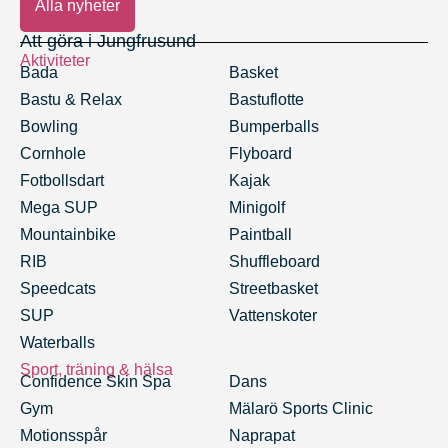
Alla nyheter
Att göra i Jungfrusund
Aktiviteter
Bada
Basket
Bastu & Relax
Bastuflotte
Bowling
Bumperballs
Cornhole
Flyboard
Fotbollsdart
Kajak
Mega SUP
Minigolf
Mountainbike
Paintball
RIB
Shuffleboard
Speedcats
Streetbasket
SUP
Vattenskoter
Waterballs
Sport, träning & hälsa
Confidence Skin Spa
Dans
Gym
Mälarö Sports Clinic
Motionsspår
Naprapat