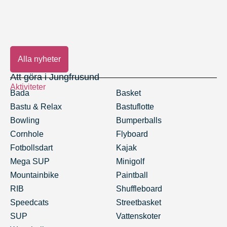
13 november, 2024
Jungfrusunds Julmarknad
Alla nyheter
Att göra i Jungfrusund
Aktiviteter
Bada
Basket
Bastu & Relax
Bastuflotte
Bowling
Bumperballs
Cornhole
Flyboard
Fotbollsdart
Kajak
Mega SUP
Minigolf
Mountainbike
Paintball
RIB
Shuffleboard
Speedcats
Streetbasket
SUP
Vattenskoter