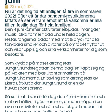
23 maj, 2022
Nu är det hög tid att äntligen få fira in sommaren
2022! Efter ett år där pandemi-restriktionerna
lättats så ser vi fram emot att få välkomna er alla
till en festlig dag för hela familjen!
Den 4 juni kommer aktiviteter erbjudas i mängder,
musik i olika former flöda under hela dagen,
restaurangerna laddar med mat & dryck för alla
tänkbara smaker och aktörer på området flyttar ut
och visar upp sig och sina verksamheter för dig som
besökare.
Som krydda på moset arrangeras
Jungfrusundsregattan denna dag, en kappsegling
på Mälaren med bas utanför marinan på
Jungfruholmarna. En tävling som arrangeras av
Ekerö Båtklubb där Jungfrusund är en av
huvudsponsorerna.
Så se till att boka in lördag den 4 juni – kom ner och
njut av båtlivet i gästhamnen, utmana någon i en
av alla aktiviteter och ät och drick gott medans ni
firar att sommaren äntligen är här!