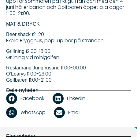
upp för sommaren på riktigt. Från och med den 4
juni håller banan och Golfbaren öppet alla dagar
11:00-21:00.
MAT & DRYCK
12-20
Beer shack
Ekerö Brygghus, pop-up bar på stranden.
12:00-18:00
Grillning
Grillning vid minigolfen.
11:00-00:00
Restaurang Jungfrusund
11:00-23:00
O’Learys
11:00-21:00
Golfbaren
Dela nyheten
Facebook
LinkedIn
WhatsApp
Email
Fler nyheter