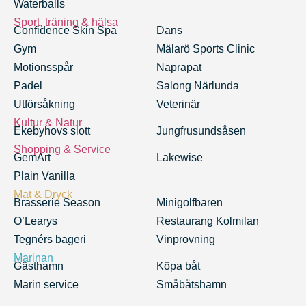
Waterballs
Sport, träning & hälsa
Confidence Skin Spa
Dans
Gym
Mälarö Sports Clinic
Motionsspår
Naprapat
Padel
Salong Närlunda
Utförsåkning
Veterinär
Kultur & Natur
Ekebyhovs slott
Jungfrusundsåsen
Shopping & Service
GemArt
Lakewise
Plain Vanilla
Mat & Dryck
Brasserie Season
Minigolfbaren
O’Learys
Restaurang Kolmilan
Tegnérs bageri
Vinprovning
Marinan
Gästhamn
Köpa båt
Marin service
Småbåtshamn