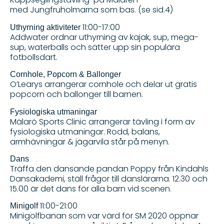
med Jungfruholmarna som bas. (se sid.4)
11:00-17:00
Uthyrning aktiviteter
Addwater ordnar uthyrning av kajak, sup, mega-
sup, waterballs och sätter upp sin populära
fotbollsdart.
Cornhole, Popcorn & Ballonger
O’Learys arrangerar cornhole och delar ut gratis
popcorn och ballonger till barnen.
Fysiologiska utmaningar
Mälarö Sports Clinic arrangerar tävling i form av
fysiologiska utmaningar. Rodd, balans,
armhävningar & jägarvila står på menyn.
Dans
Träffa den dansande pandan Poppy från Kindahls
Dansakademi, ställ frågor till danslärarna. 12.30 och
15.00 är det dans för alla barn vid scenen.
11:00-21:00
Minigolf
Minigolfbanan som var värd för SM 2020 öppnar