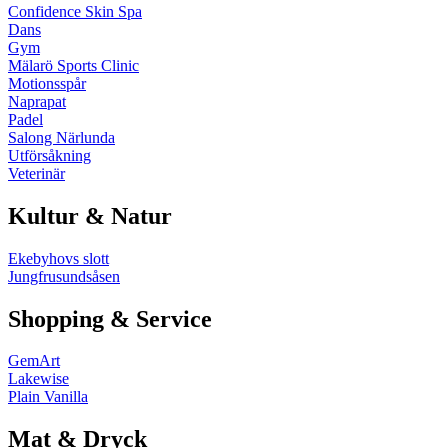
Confidence Skin Spa
Dans
Gym
Mälarö Sports Clinic
Motionsspår
Naprapat
Padel
Salong Närlunda
Utförsåkning
Veterinär
Kultur & Natur
Ekebyhovs slott
Jungfrusundsåsen
Shopping & Service
GemArt
Lakewise
Plain Vanilla
Mat & Dryck