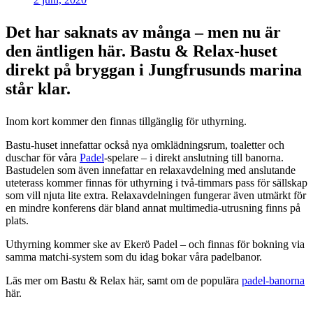
Det har saknats av många – men nu är
den äntligen här. Bastu & Relax-huset
direkt på bryggan i Jungfrusunds marina
står klar.
Inom kort kommer den finnas tillgänglig för uthyrning.
Bastu-huset innefattar också nya omklädningsrum, toaletter och
duschar för våra
Padel
-spelare – i direkt anslutning till banorna.
Bastudelen som även innefattar en relaxavdelning med anslutande
uteterass kommer finnas för uthyrning i två-timmars pass för sällskap
som vill njuta lite extra. Relaxavdelningen fungerar även utmärkt för
en mindre konferens där bland annat multimedia-utrusning finns på
plats.
Uthyrning kommer ske av Ekerö Padel – och finnas för bokning via
samma matchi-system som du idag bokar våra padelbanor.
Läs mer om Bastu & Relax här, samt om de populära
padel-banorna
här.