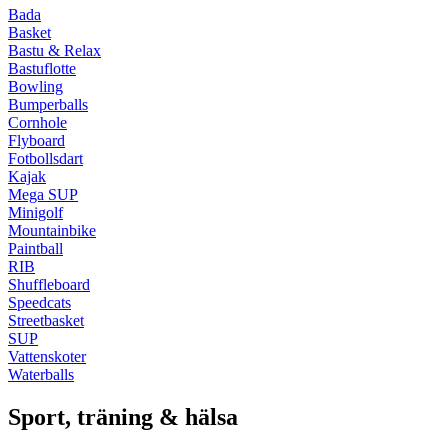
Bada
Basket
Bastu & Relax
Bastuflotte
Bowling
Bumperballs
Cornhole
Flyboard
Fotbollsdart
Kajak
Mega SUP
Minigolf
Mountainbike
Paintball
RIB
Shuffleboard
Speedcats
Streetbasket
SUP
Vattenskoter
Waterballs
Sport, träning & hälsa