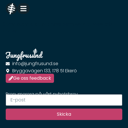
Ändra profil
Sorry, but you do not have permission to view this
content.
info@jungfrusund.se
Bryggavägen 133, 178 51 Ekerö
Ge oss feedback
Prenumerera på vårt nyhetsbrev
Skicka