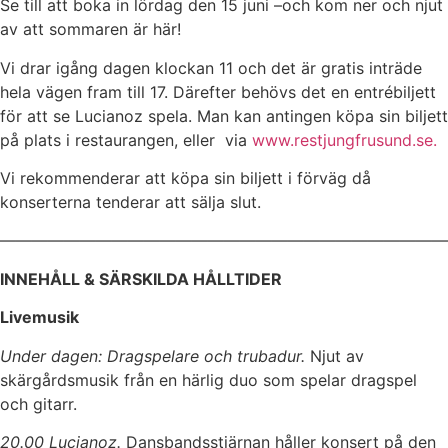
Se till att boka in lö
rdag den
15 juni –och kom ner och njut
av att sommaren är här
!
Vi drar igång dagen klockan 11 och det är gratis inträde
hela vägen fram till 17. Därefter behövs det en entrébiljett
för att se Lucianoz spela. Man kan antingen köpa sin biljett
på plats i restaurangen, eller via
www.restjungfrusund.se.
Vi rekommenderar att köpa sin biljett i förväg då
konserterna tenderar att sälja slut.
————————————————————————————
INNEHÅLL & SÄRSKILDA HÅLLTIDER
Livemusik
Under dagen: Dragspelare och trubadur.
Njut av
skärgårdsmusik från en härlig duo som spelar dragspel
och gitarr.
20.00 Lucianoz.
Dansbandsstjärnan håller konsert på den