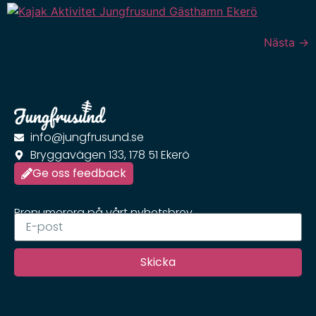
Nästa
→
info@jungfrusund.se
Bryggavägen 133, 178 51 Ekerö
Ge oss feedback
Prenumerera på vårt nyhetsbrev
Skicka